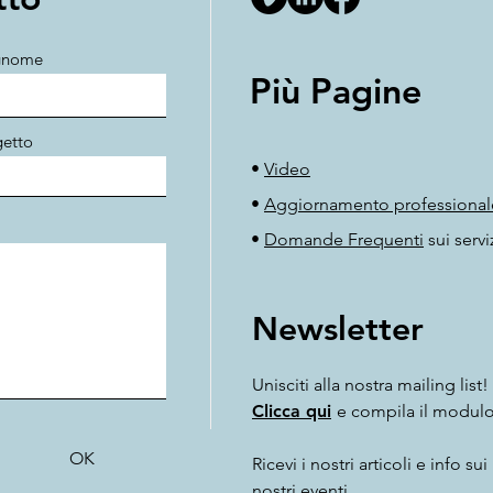
gnome
Più Pagine
etto
•
Video
•
Aggiornamento professional
•
Domande Frequenti
sui servi
New
sletter
Unisciti alla nostra mailing list!
Clicca qui
e compila il modulo
OK
Ricevi i nostri articoli e info sui
nostri eventi.