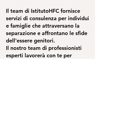
Il team di IstitutoHFC fornisce
servizi di consulenza per individui
e famiglie che attraversano la
separazione e affrontano le sfide
dell'essere genitori.
Il nostro team di professionisti
esperti lavorerà con te per
comprendere la tua situazione
unica e fornire supporto e guida
durante tutto il percorso.
Comprendiamo lo stress emotivo che
deriva dalla separazione e dal divorzio,
soprattutto quando sono coinvolti i
bambini. Il nostro obiettivo è aiutarti ad
affrontare questo momento difficile e