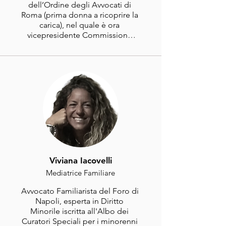
materia con la cattedra di 
dell’Ordine degli Avvocati di 
Psicologia della Pubblicità 
Roma (prima donna a ricoprire la 
dell’Università di Cassino.
carica), nel quale è ora 
vicepresidente Commissione 
pari opportunità. 

Iscritta all'Albo dei Curatori 
Speciali per i minorenni del 
Tribunale di Roma.

Mediatrice familiare.
Viviana Iacovelli
Mediatrice Familiare
Avvocato Familiarista del Foro di 
Napoli, esperta in Diritto 
Minorile iscritta all'Albo dei 
Curatori Speciali per i minorenni 
