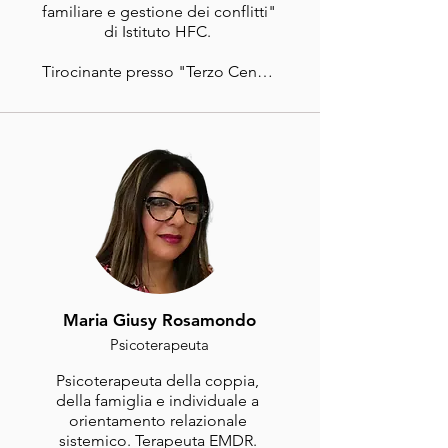
familiare e gestione dei conflitti" 
di Istituto HFC. 

Tirocinante presso "Terzo Centro 
di Psicologia Cognitiva" di Roma 
con affiancamento al colloquio 
clinico-anamnestico, al gruppo 
terapeutico DBT Adolescenti e 
al gruppo terapeutico TMI 
Adulti.
Maria Giusy Rosamondo
Psicoterapeuta
Psicoterapeuta della coppia, 
della famiglia e individuale a 
orientamento relazionale 
sistemico. Terapeuta EMDR. 
