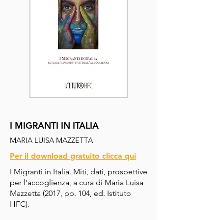
comprendendo il complesso nodo 
degli autori, ed è questa l’ottica fatta 
propria dai Servizi e dai Centri che si 
occupano del trattamento degli 
uomini che agiscono violenza nelle 
relazioni intime.
I MIGRANTI IN ITALIA
MARIA LUISA MAZZETTA
Per il download gratuito clicca qui
I Migranti in Italia. Miti, dati, prospettive 
per l’accoglienza, a cura di Maria Luisa 
Mazzetta (2017, pp. 104, ed. Istituto 
HFC). 
