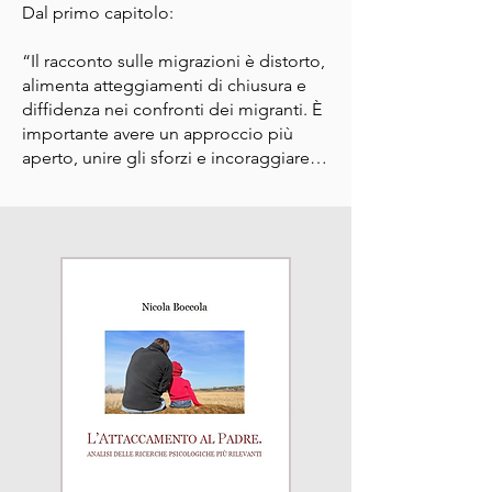
Dal primo capitolo:

“Il racconto sulle migrazioni è distorto, 
alimenta atteggiamenti di chiusura e 
diffidenza nei confronti dei migranti. È 
importante avere un approccio più 
aperto, unire gli sforzi e incoraggiare lo 
sviluppo locale. Bisogna comprendere 
che la protezione dei rifugiati e la 
gestione dei migranti non sono solo 
un nostro dovere civico, ma anche un 
nostro interesse nel medio e lungo 
termine.

Vorrei concludere con le parole con cui 
si è espresso il famoso sociologo 
Zygmunt Bauman recentemente 
scomparso: Le economie europee 
hanno bisogno d’immigrati, perché 
senza di loro non potremmo vivere. Se 