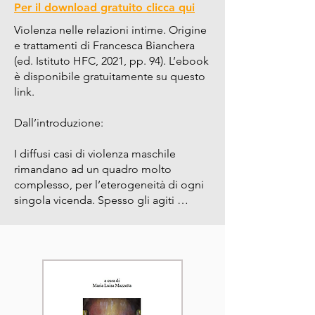
Per il download gratuito clicca qui
Violenza nelle relazioni intime. Origine 
e trattamenti di Francesca Bianchera 
(ed. Istituto HFC, 2021, pp. 94). L’ebook 
è disponibile gratuitamente su questo 
link.

Dall’introduzione:

I diffusi casi di violenza maschile 
rimandano ad un quadro molto 
complesso, per l’eterogeneità di ogni 
singola vicenda. Spesso gli agiti 
violenti sono reazioni ad un distacco; a 
volte rappresentano l’affermazione di 
una relazione di dominio; altre ancora 
sono frutto di frustrazione, rivalsa, 
arbitrio. Di fronte a ciò, si è fatta avanti 
la necessità di guardare alla violenza di 
genere in tutte le sue articolazioni, 