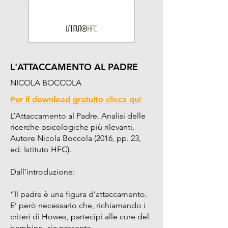
nel Regno Unito gli irregolari venissero 
identificati e deportati, la maggior 
parte degli ospedali e degli alberghi 
collasserebbe, e credo che si possa 
dire lo stesso per l’economia italiana”.
L'ATTACCAMENTO AL PADRE
NICOLA BOCCOLA
Per il download gratuito clicca qui
L’Attaccamento al Padre. Analisi delle 
ricerche psicologiche più rilevanti. 
Autore Nicola Boccola (2016, pp. 23, 
ed. Istituto HFC).

Dall’introduzione:

“Il padre è una figura d’attaccamento. 
E’ però necessario che, richiamando i 
criteri di Howes, partecipi alle cure del 
bambino, sia presente 