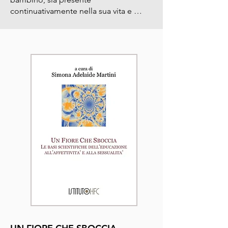
continuativamente nella sua vita e 
investa emotivamente sul proprio 
bambino; comportamenti che i padri 
possono agire in modo competente.

Lamb ha sottolineato che il padre è 
una figura d’attaccamento fin dai sette 
mesi, ovvero dall’epoca in cui le 
conquiste cognitive infantili 
permettono la discriminazione delle 
figure, mostrando come i bambini non 
agiscano differenze significative nei 
comportamenti d’attaccamento rivolti 
ai due genitori, mentre discriminano 
negativamente gli estranei.

Riguardo invece gli apporti specifici 
allo sviluppo del bambino della qualità 
della relazione d’attaccamento con il 
padre, il quadro si presenta ancora 