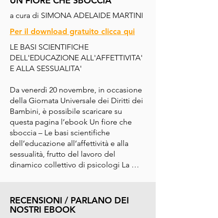
UN FIORE CHE SBOCCIA
indefinito.”
a cura di SIMONA ADELAIDE MARTINI
Per il download gratuito clicca qui
LE BASI SCIENTIFICHE 
DELL'EDUCAZIONE ALL'AFFETTIVITA' 
E ALLA SESSUALITA'

Da venerdì 20 novembre, in occasione 
della Giornata Universale dei Diritti dei 
Bambini, è possibile scaricare su 
questa pagina l’ebook Un fiore che 
sboccia – Le basi scientifiche 
dell’educazione all’affettività e alla 
sessualità, frutto del lavoro del 
dinamico collettivo di psicologi La 
Ghirlanda.

Richiedendo l’ebook sarai iscritto alla 
RECENSIONI / PARLANO DEI
newsletter di Istituto HFC e La 
NOSTRI EBOOK