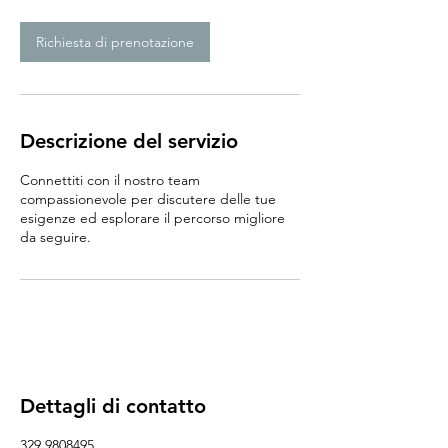
m
i
n
Richiesta di prenotazione
u
t
i
Descrizione del servizio
Connettiti con il nostro team
compassionevole per discutere delle tue
esigenze ed esplorare il percorso migliore
da seguire.
Dettagli di contatto
329 9808495