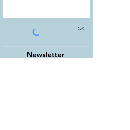
OK
New
sletter
Unisciti alla nostra mailing list!
Clicca qui
e compila il modulo.
Ricevi i nostri articoli e info sui
nostri eventi.
IstitutoHFC
Via Ardea, 27. Roma
(c/o PsyOnlus)